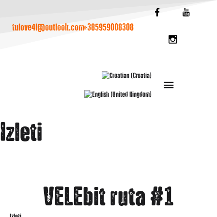
tulove4l@outlook.com
+385959008308
Izleti
VELEbit ruta #1
Izleti