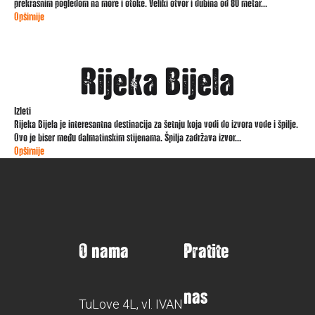
prekrasnim pogledom na more i otoke. Veliki otvor i dubina od 80 metar...
Opširnije
Rijeka Bijela
Izleti
Rijeka Bijela je interesantna destinacija za šetnju koja vodi do izvora vode i špilje.
Ovo je biser među dalmatinskim stijenama. Špilja zadržava izvor...
Opširnije
O nama
Pratite
nas
TuLove 4L, vl. IVAN